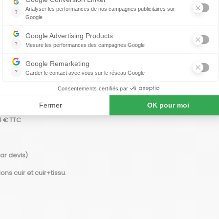
ir de 1335 € TTC
20 € TTC
 à partir de 344€ TTC
4 € TTC
ar devis)
s cuir et cuir+tissu.