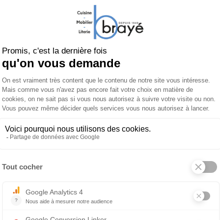
1 080 €
Canapé MOMA
 produit
À propos de SAN MARCO
 cm)
4 cm)