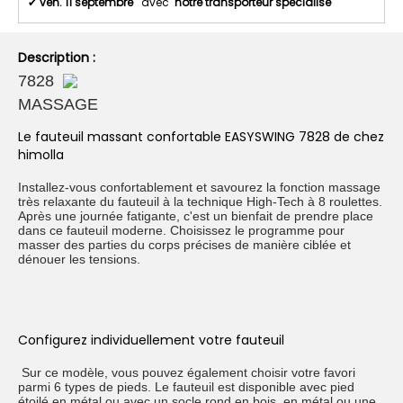
✔
ven. 11 septembre
avec
notre transporteur spécialisé
Description :
7828
MASSAGE
Le fauteuil massant confortable EASYSWING 7828 de chez
himolla
Installez-vous confortablement et savourez la fonction massage
très relaxante du fauteuil à la technique High-Tech à 8 roulettes.
Après une journée fatigante, c'est un bienfait de prendre place
dans ce fauteuil moderne. Choisissez le programme pour
masser des parties du corps précises de manière ciblée et
dénouer les tensions.
Configurez individuellement votre fauteuil
Sur ce modèle, vous pouvez également choisir votre favori
parmi 6 types de pieds. Le fauteuil est disponible avec pied
étoilé en métal ou avec un socle rond en bois, en métal ou une