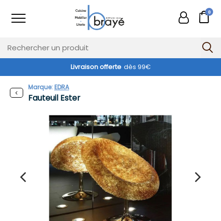
0
Livraison offerte
dès 99€
Marque:
EDRA
Fauteuil Ester