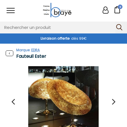
0
Livraison offerte
dès 99€
Marque:
EDRA
Fauteuil Ester