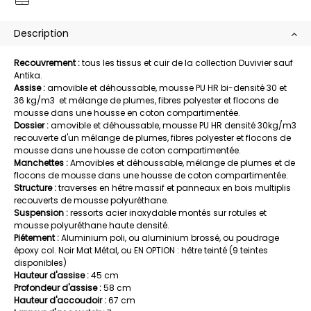
Description
Recouvrement :
tous les tissus et cuir de la collection Duvivier sauf
Antika.
Assise :
amovible et déhoussable, mousse PU HR bi-densité 30 et
36 kg/m3 et mélange de plumes, fibres polyester et flocons de
mousse dans une housse en coton compartimentée.
Dossier :
amovible et déhoussable, mousse PU HR densité 30kg/m3
recouverte d'un mélange de plumes, fibres polyester et flocons de
mousse dans une housse de coton compartimentée.
Manchettes :
Amovibles et déhoussable, mélange de plumes et de
flocons de mousse dans une housse de coton compartimentée.
Structure :
traverses en hêtre massif et panneaux en bois multiplis
recouverts de mousse polyuréthane.
Suspension :
ressorts acier inoxydable montés sur rotules et
mousse polyuréthane haute densité.
Piétement :
Aluminium poli, ou aluminium brossé, ou poudrage
époxy col. Noir Mat Métal, ou EN OPTION : hêtre teinté (9 teintes
disponibles)
Hauteur d'assise :
45 cm
Profondeur d'assise :
58 cm
Hauteur d'accoudoir :
67 cm