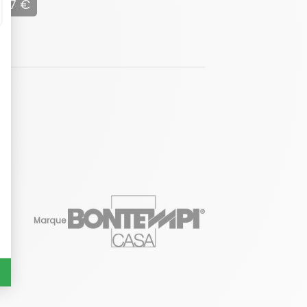
587 €
Marque