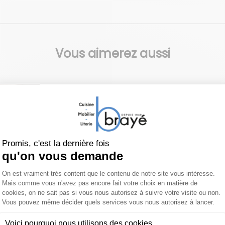
Vous aimerez aussi
I CASA
BONTEMPI CASA
BONTEMPI CA
 ronde
Table Chef
Chaise Al
e
dossier h