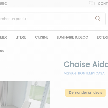
 99€
CONT
LIER
LITERIE
CUISINE
LUMINAIRE & DECO
EXTER
ida
Chaise Aid
Marque:
BONTEMPI CASA
Demander un devis