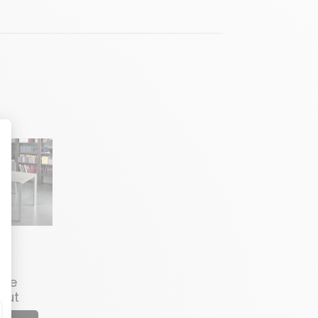
SA
ice
aut