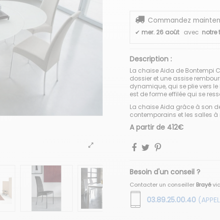
Commandez maintenant
✔
mer. 26 août
avec
notre 
Description :
La chaise Aida de Bontempi C
dossier et une assise rembourr
dynamique, qui se plie vers le 
est de forme effilée qui se res
La chaise Aida grâce à son des
contemporains et les salles 
A partir de 412€
Besoin d'un conseil ?
Contacter un conseiller
Brayé
vi
03.89.25.00.40
(APPEL