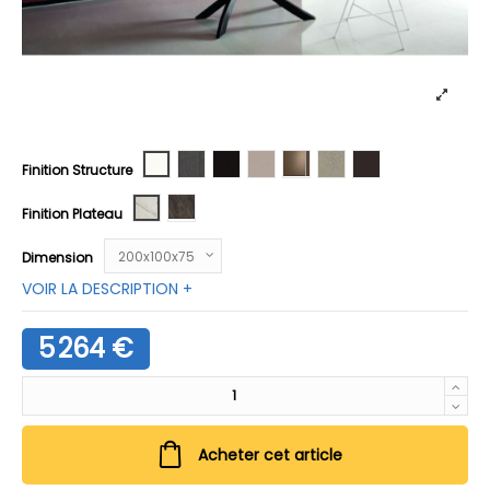
Blanc
Anthracite
Noir
Gris clair
Laiton foncé
Sable
Marron foncé
Finition Structure
Supermarbre blanc opaque
Supermarbre noir désir brillant
Finition Plateau
Dimension
VOIR LA DESCRIPTION +
5 264 €
Acheter cet article