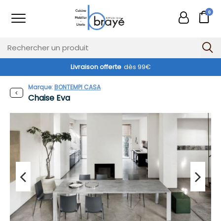
0
Livraison offerte
dès 99€
Marque:
BONTEMPI CASA
Chaise Eva