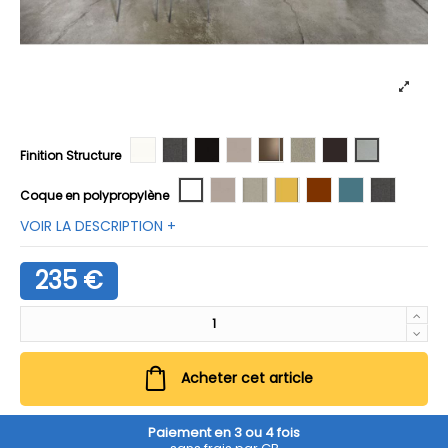
Blanc
Anthracite
Noir
Gris clair
Laiton foncé
Sable
Marron foncé
Aluminium
Finition Structure
Blanc
Gris clair
Sable
Moutarde
Caramel
Gris bleu
Anthracite
Coque en polypropylène
VOIR LA DESCRIPTION +
235 €
Acheter cet article
Paiement en 3 ou 4 fois