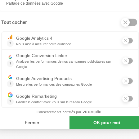
163 €
1 085 €
1
Lampe à poser Buds 2
 produit
À propos de FOSCARINI