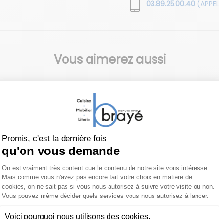
03.89.25.00.40
(APPEL
Vous aimerez aussi
NI
FOSCARINI
FOSCARINI
 à poser
Lampe à poser
Lampe à 
Buds 1
Buds 3