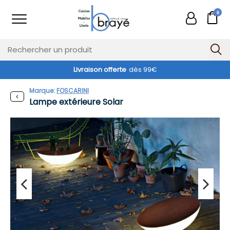
0
Livraison offerte
dès 99€
Exclusivité web !
Marque:
FOSCARINI
Lampe extérieure Solar