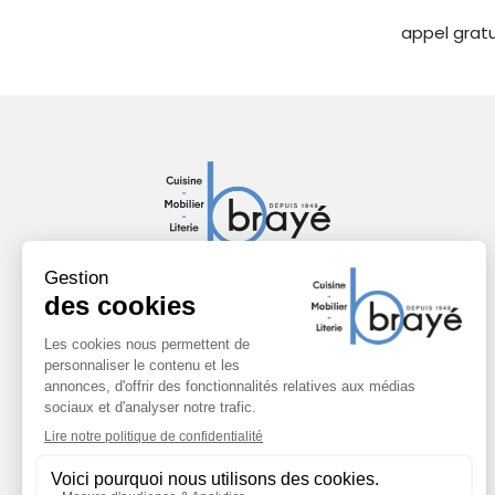
appel gratu
Chez Brayé nous sommes
passionnés de design et
d’agencement intérieur depuis 1949.
Nous travaillons depuis toujours avec
les plus grandes marques de mobilier
comme LAGO, DRIADE, FOSCARINI,
TEMPUR, CESAR ou encore DUVIVIER.
CONTACT