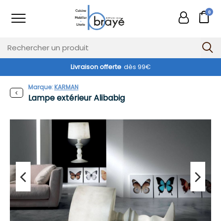
0
Livraison offerte
dès 99€
Exclusivité web !
Marque:
KARMAN
Lampe extérieur Alibabig