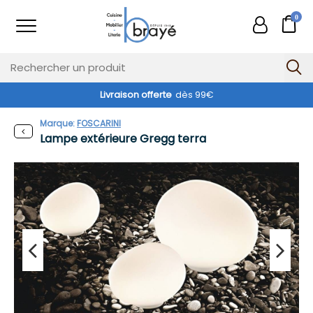
0
Livraison offerte
dès 99€
Exclusivité web !
Marque:
FOSCARINI
Lampe extérieure Gregg terra