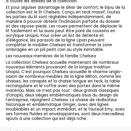
à toutes les assises de la collection.
Et pour aiguiser davantage le désir de confort, le bijou de la
collection est le lit Chelsea. Conçu en teck massif, toutes
les parties du lit sont réglables indépendamment, de
manière à pouvoir obtenir l'inclinaison parfaite du dossier
et des repose-pieds. Les roues permettent de déplacer le
lit facilement et lui aussi peut être paré de coussins en
acrylique Unopiù. Pour créer un ilot de détente et
d'élégance, les parasols de la ligne Lipari peuvent
compléter le mobilier Chelsea et transformer la zone
ombragée en un joli petit coin au style inimitable.
Les nouveaux membres de la famille Chelsea
La collection Chelsea accueille maintenant de nombreux
nouveaux éléments provenant de la longue tradition
Unopiù. C’est pourquoi Chelsea accueille le charme anglo-
saxon de nombreux meubles de la ligne Milton, comme les
chaises, les canapés et la chaise-longue en teck, la table
rectangulaire et le coffre avec des portes dans le même
matériau. Mais ce n’est pas tout : deux grands classiques
d’Unopiù, deux sièges emblématiques issus du design de
l’entreprise, rejoignent Chelsea. La chaise de réalisateur
historique et emblématique Ginger, avec des lignes
inoubliables et un impact immédiat, et le fauteuil Emy, avec
ses formes fluides et enveloppantes, sont deux merveilleux
ajouts à une collection qui est déjà riche.