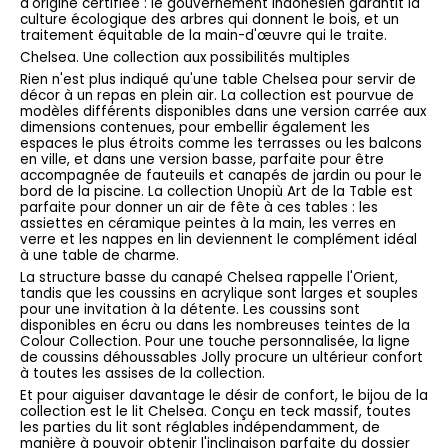
d'origine certifiée : le gouvernement indonésien garantit la
culture écologique des arbres qui donnent le bois, et un
traitement équitable de la main-d'œuvre qui le traite.
Chelsea. Une collection aux possibilités multiples
Rien n'est plus indiqué qu'une table Chelsea pour servir de
décor à un repas en plein air. La collection est pourvue de
modèles différents disponibles dans une version carrée aux
dimensions contenues, pour embellir également les
espaces le plus étroits comme les terrasses ou les balcons
en ville, et dans une version basse, parfaite pour être
accompagnée de fauteuils et canapés de jardin ou pour le
bord de la piscine. La collection Unopiù Art de la Table est
parfaite pour donner un air de fête à ces tables : les
assiettes en céramique peintes à la main, les verres en
verre et les nappes en lin deviennent le complément idéal
à une table de charme.
La structure basse du canapé Chelsea rappelle l'Orient,
tandis que les coussins en acrylique sont larges et souples
pour une invitation à la détente. Les coussins sont
disponibles en écru ou dans les nombreuses teintes de la
Colour Collection. Pour une touche personnalisée, la ligne
de coussins déhoussables Jolly procure un ultérieur confort
à toutes les assises de la collection.
Et pour aiguiser davantage le désir de confort, le bijou de la
collection est le lit Chelsea. Conçu en teck massif, toutes
les parties du lit sont réglables indépendamment, de
manière à pouvoir obtenir l'inclinaison parfaite du dossier