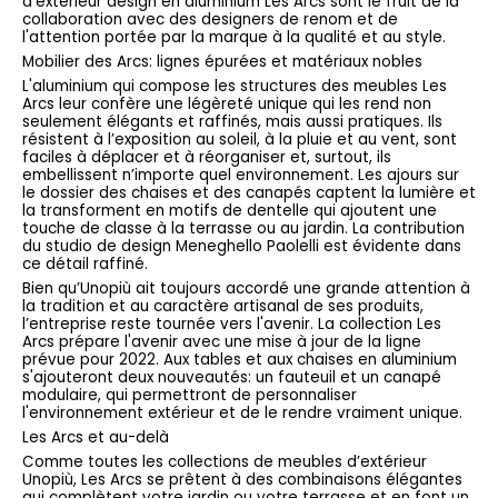
d’extérieur design en aluminium Les Arcs sont le fruit de la
collaboration avec des designers de renom et de
l'attention portée par la marque à la qualité et au style.
Mobilier des Arcs: lignes épurées et matériaux nobles
L'aluminium qui compose les structures des meubles Les
Arcs leur confère une légèreté unique qui les rend non
seulement élégants et raffinés, mais aussi pratiques. Ils
résistent à l’exposition au soleil, à la pluie et au vent, sont
faciles à déplacer et à réorganiser et, surtout, ils
embellissent n’importe quel environnement. Les ajours sur
le dossier des chaises et des canapés captent la lumière et
la transforment en motifs de dentelle qui ajoutent une
touche de classe à la terrasse ou au jardin. La contribution
du studio de design Meneghello Paolelli est évidente dans
ce détail raffiné.
Bien qu’Unopiù ait toujours accordé une grande attention à
la tradition et au caractère artisanal de ses produits,
l’entreprise reste tournée vers l'avenir. La collection Les
Arcs prépare l'avenir avec une mise à jour de la ligne
prévue pour 2022. Aux tables et aux chaises en aluminium
s'ajouteront deux nouveautés: un fauteuil et un canapé
modulaire, qui permettront de personnaliser
l'environnement extérieur et de le rendre vraiment unique.
Les Arcs et au-delà
Comme toutes les collections de meubles d’extérieur
Unopiù, Les Arcs se prêtent à des combinaisons élégantes
qui complètent votre jardin ou votre terrasse et en font un