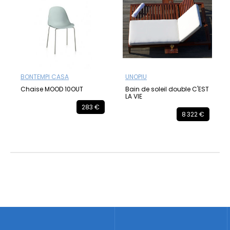
BONTEMPI CASA
UNOPIU
Chaise MOOD 10OUT
Bain de soleil double C'EST
LA VIE
283 €
8 322 €