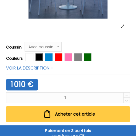
Coussin
Blanc
Graphite
Bleu avio
Rouge
Rose antique
Gris
Vert
Couleurs
VOIR LA DESCRIPTION +
1 010 €
Acheter cet article
Paiement en 3 ou 4 fois
sans frais par CB