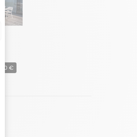
e
stem
360 €