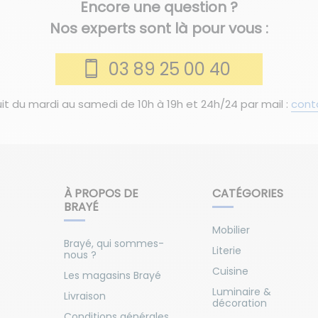
Encore une question ?
Nos experts sont là pour vous :
03 89 25 00 40
it du mardi au samedi de 10h à 19h et 24h/24 par mail :
cont
À PROPOS DE
CATÉGORIES
BRAYÉ
Mobilier
Brayé, qui sommes-
Literie
nous ?
Cuisine
Les magasins Brayé
Luminaire &
Livraison
décoration
Conditions générales