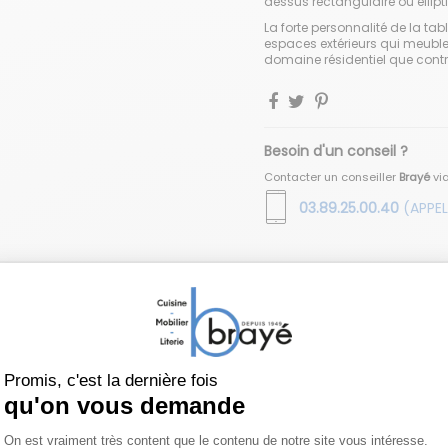
dessus rectangulaire ou ellipt
La forte personnalité de la ta
espaces extérieurs qui meuble 
domaine résidentiel que contr
Besoin d'un conseil ?
Contacter un conseiller
Brayé
vi
03.89.25.00.40
(APPEL
Vous aimerez aussi
web !
Exclusivité web !
Exclusivité web !