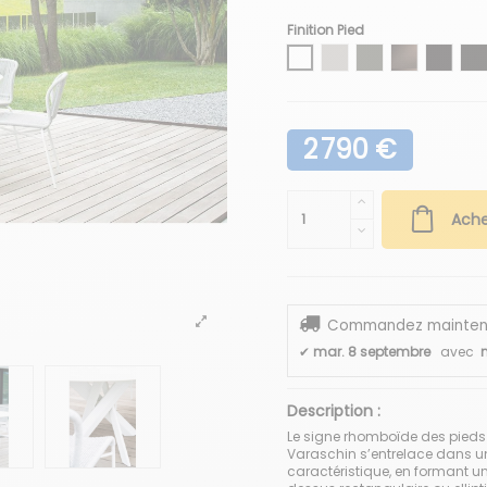
Finition Pied
Blanc
Gris soie
Gris
Bronze
Moka
No
2 790 €
Ache
Commandez maintenant
✔
mar. 8 septembre
avec
n
Description :
Le signe rhomboïde des pieds 
Varaschin s’entrelace dans un
caractéristique, en formant un