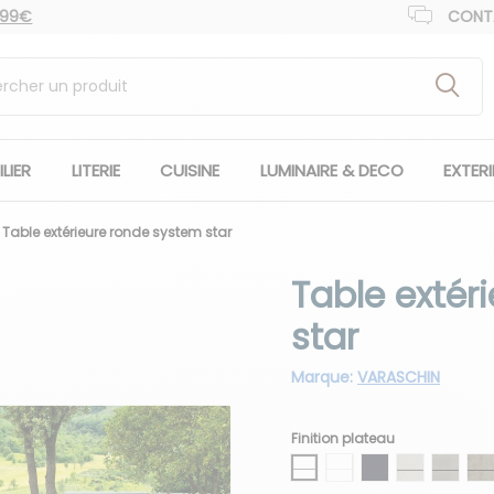
 99€
CONT
LIER
LITERIE
CUISINE
LUMINAIRE & DECO
EXTER
Table extérieure ronde system star
Table extér
star
Marque:
VARASCHIN
Finition plateau
HLP blanc bordure noir
HLP blanc bordure bla
HLP anthracite bor
HLP gris soie
HLP ci
H