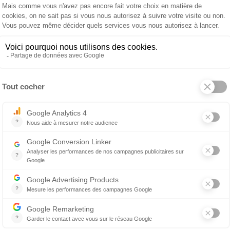
IN
VARASCHIN
VARASCHIN
Table carrée
Table
eure
extérieure
extérieur
en
system star
ovale sy
2 845 €
2 790 €
3 
star
Table extérieure ronde system star
ropos de VARASCHIN