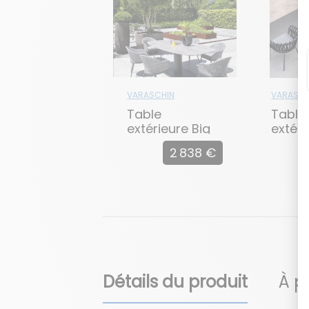
VARASCHIN
VARASCH
Table
Table
extérieure Big
extéri
Dolm
2 838 €
Détails du produit
À p