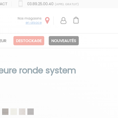
ACT
03.89.25.00.40
(APPEL GRATUIT)
Nos magasins
en alsace
IEUR
DESTOCKAGE
NOUVEAUTÉS
ieure ronde system
nc
dure noir
 bordure noir
ment bordure marron
LP bedonnia bordure marron
HLP corten bordure marron
Céramique bouchardée blanc chaux
Céramique bouchardée phorphyre gris
Céramique bouchardée pierre foncée