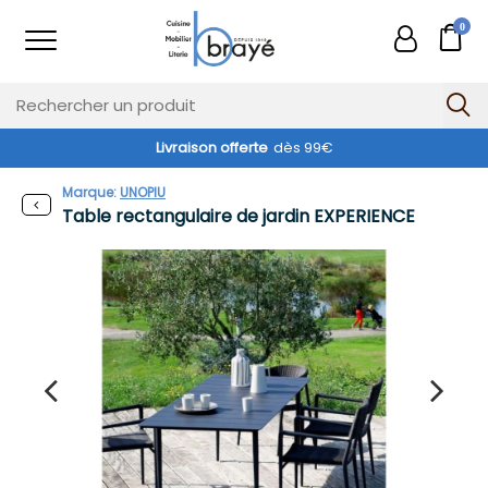
0
Livraison offerte
dès 99€
Exclusivité web !
Marque:
UNOPIU
Table rectangulaire de jardin EXPERIENCE