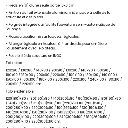
- Pieds en "U" d'une seule partie: 6x6 cm.
- Finition du rail extensible aluminium identique à celle de la
structure et des pieds.
- Poignée integrée qui facilite l'ouverture semi-automatique de
l'allonge.
- Plateau positionné sur taquets réglables..
- Allonge réglable en hauteur, à 4 androids, pour améliorer
l'ajustement avec le plateau.
- Possibilité de structure en INOX.
Table fixe:
120x80 / 130x80 / 140x80 / 90x90 / 130x90 / 140x90 / 150x90 /
160x90 / 180x90 / 200x90 / 220x90 / 100x100 / 130x100 / 140x100 /
150x100 / 160x100 / 180x100 / 200x100 / 220x100 / 240x100 / 180x110 /
200x110 / 220x110 cm.
Table extensible:
120(180)x80 / 130(190)x80 / 140(200)x80 / 90(130)x90 / 130(190)x90
/ 140(200)x90 / 150(210)x90 / 160(220)x90 180(260)x90 /
200(280)x90 / 220(300)x90 / 100(145)x100 / 130(190)x100 /
140(200)x100 / 150(210)x100 / 160(220)x100 180(260)x100 /
200(280)x100 / 220(300)x100 / 240(300)x100 / 180(260)x110 /
200(280)x110 / 220(300)x110 cm.