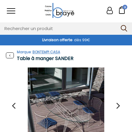
0
Livraison offerte
dès 99€
Exclusivité web !
Marque:
BONTEMPI CASA
Table à manger SANDER