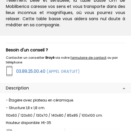
Tellement belle et sensuelle, la table basse Om de
Mobliberica caresse vos sens et vous transporte dans des
lieux inconnus et magnifiques, où vous pourrez vous
relaxer. Cette table basse vous aidera sans nul doute à
méditer en sa compagnie.
Besoin d'un conseil ?
Contacter un conseiller
Brayé
via notre
formulaire de contact
ou par
téléphone
03.89.25.00.40
(APPEL GRATUIT)
Description
- Étagère avec plateau en céramique.
- Structure 1,8 x 1,8 cm.
110x60 / 120x60 / 130x70 / 140x80 / 85x85 / 100x100 cm.
Hauteur disponible: Ht-35