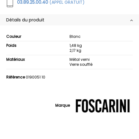
03.89.25.00.40
(APPEL GRATUIT)
Détails du produit
Couleur
Blanc
Poids
1,48 kg
2,17 kg
Matériaux
Métal verni
Verre soufflé
Référence
0190051 10
Marque