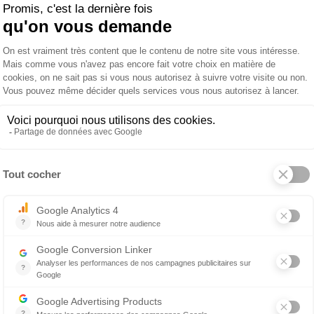
web !
Exclusivité web !
UNOPIU
e dossier
Canapé 2
u C'EST LA
places acajou
C'EST LA VIE
3 600 €
4 956 €