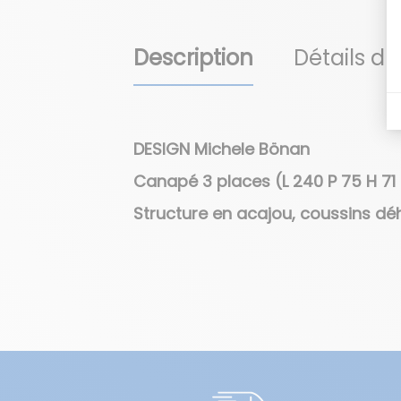
Description
Détails du
DESIGN Michele Bönan
Canapé 3 places (L 240 P 75 H 71 
Structure en acajou, coussins dé