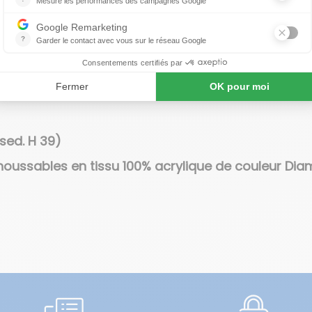
Canapé 3 places acajou C'EST LA VIE
 produit
À propos de UNOPIU
sed. H 39)
houssables en tissu 100% acrylique de couleur Dia