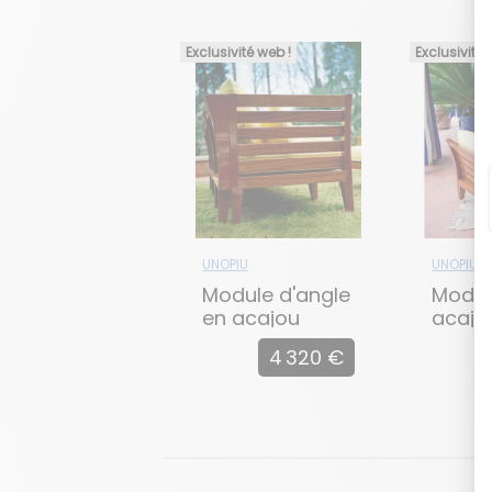
Exclusivité web !
Exclusivité 
UNOPIU
UNOPIU
Module d'angle
Modul
en acajou
acajo
C'EST LA VIE
VIE
4 320 €