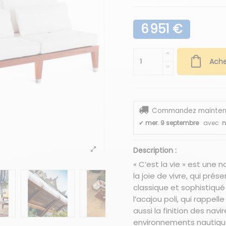
6 951 €
Ache
Commandez maintenant
✔
mer. 9 septembre
avec
n
Description :
« C’est la vie » est une n
la joie de vivre, qui prés
classique et sophistiqu
l’acajou poli, qui rappel
aussi la finition des nav
environnements nautiques