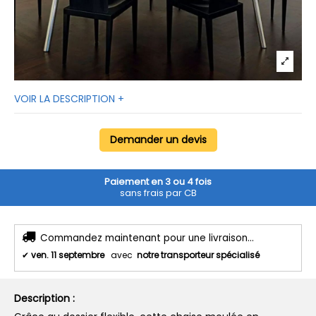
VOIR LA DESCRIPTION +
Demander un devis
Paiement en 3 ou 4 fois
sans frais par CB
Commandez maintenant pour une livraison...
✔
ven. 11 septembre
avec
notre transporteur spécialisé
Description :