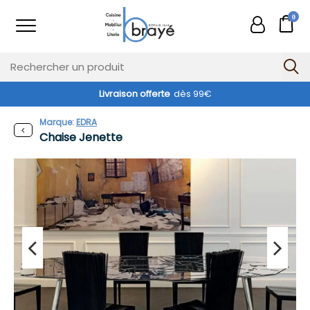
0
Livraison offerte
dès 99€
Marque:
EDRA
Chaise Jenette