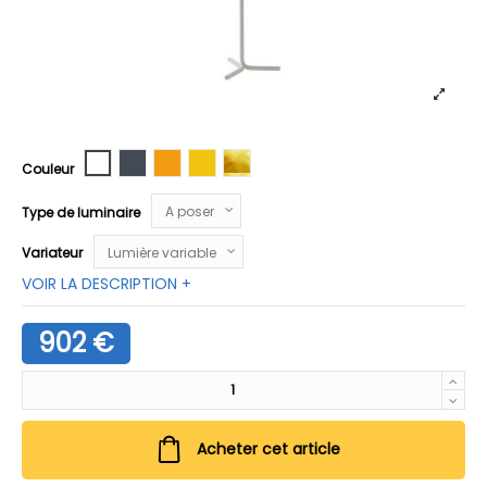
Blanc
Noir
Orange
Jaune
Doré
Couleur
Type de luminaire
Variateur
VOIR LA DESCRIPTION +
902 €
Acheter cet article