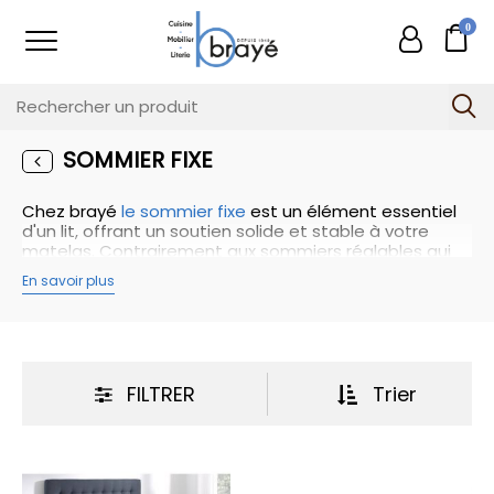
0
SOMMIER FIXE
Chez brayé
le sommier fixe
est un élément essentiel
d'un lit, offrant un soutien solide et stable à votre
matelas. Contrairement aux sommiers réglables qui
permettent d'ajuster la position du lit, les sommiers
En savoir plus
fixes sont conçus pour rester dans une position fixe et
offrir un support uniforme sur toute la surface du
matelas.
Les sommiers fixes sont généralement fabriqués en
bois ou en métal, avec des lattes ou des ressorts qui
apportent une répartition équilibrée du poids et un
FILTRER
Trier
soutien adapté à votre corps pendant le sommeil. Ils
contribuent à maintenir la forme naturelle de votre
colonne vertébrale, favorisant ainsi une posture
correcte et un bon alignement corporel.
En choisissant un sommier fixe de qualité, vous