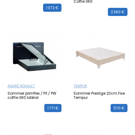
Coffre 360
1 072 €
2 360 €
ANDRÉ RENAULT
TEMPUR
Sommier primflex / PX / PW
Sommier Prestige 20cm Fixe
coffre 360 latéral
Tempur
1 771 €
570 €