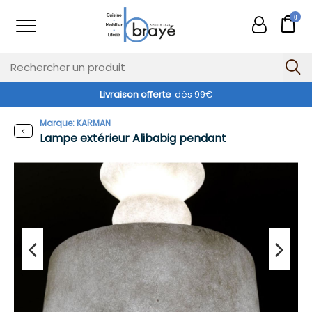
0
Livraison offerte
dès 99€
Exclusivité web !
Marque:
KARMAN
Lampe extérieur Alibabig pendant