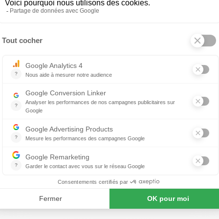
e
Lampe
eure
extérieure
 terra
HAVANA
461 €
832 €
Outdoor
Lampe extérieure Aplomb
 produit
À propos de FOSCARINI