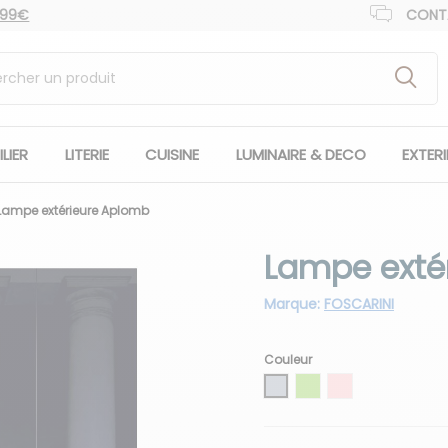
 99€
CONT
LIER
LITERIE
CUISINE
LUMINAIRE & DECO
EXTER
Lampe extérieure Aplomb
Lampe exté
Marque:
FOSCARINI
Couleur
Gris
Vert
Rose