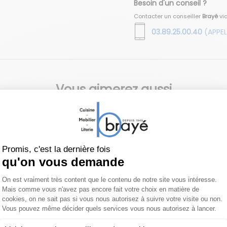
Besoin d'un conseil ?
Contacter un conseiller
Brayé
vi
03.89.25.00.40
(APPEL
Vous aimerez aussi
web !
Exclusivité web !
NI
FOSCARINI