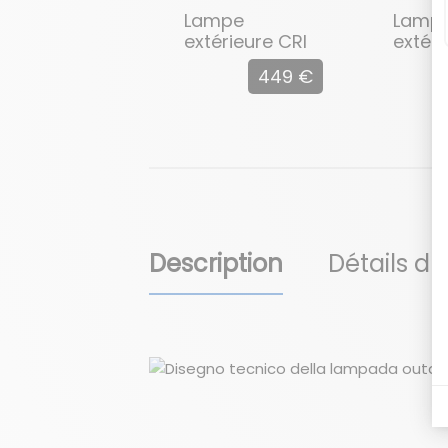
Lampe
Lamp
extérieure CRI
extéri
CRI
Gregg
449 €
Description
Détails du