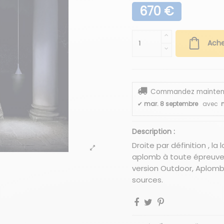
670 €
Ache
Commandez maintenant
✔
mar. 8 septembre
avec
n
Description :
Droite par définition , l
aplomb à toute épreuve
version Outdoor, Aplomb
sources.