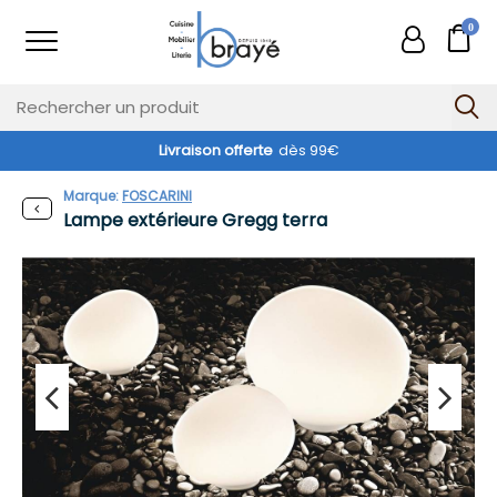
0
Livraison offerte
dès 99€
Exclusivité web !
Marque:
FOSCARINI
Lampe extérieure Gregg terra