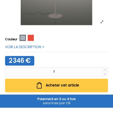
Gris
Rouge
Couleur
VOIR LA DESCRIPTION +
2 346 €
Acheter cet article
Paiement en 3 ou 4 fois
sans frais par CB