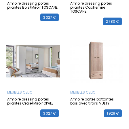
Armoire dressing portes
Armoire dressing portes
pliantes Bois/Miroir TOSCANE
pliantes Cachemire
TOSCANE
3 027 €
2 780 €
MEUBLES CELIO
MEUBLES CELIO
Armoire dressing portes
Armoire portes battantes
pliantes Craie/Miroir OPALE
bois avec tiroirs MULTY
3 027 €
1 928 €