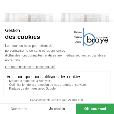
MEUBLES CELIO
MEUBLES CELIO
Colonne avec étagères
Colonne avec étagères
largeur 29 cm Bicolore OBLIK
largeur 29 cm Monochrome
OBLIK
595 €
595 €