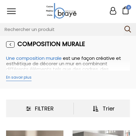
0
COMPOSITION MURALE
Une composition murale
est une façon créative et
esthétique de décorer un mur en combinant
différents éléments tels que des cadres, des
étagères, des miroirs, des objets décoratifs, des
En savoir plus
plantes, etc. Chez Brayé cela permet de donner vie à
un mur autrement vide ou monotone, tout en
ajoutant de la personnalité et de l'intérêt visuel à
l'espace. Voici quelques conseils pour créer une
composition murale harmonieuse.
FILTRER
Trier