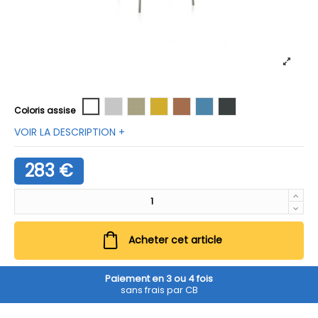
Blanc Z031
Gris clair Z006
Sable Z029
moutarde z009
caramel z008
gris bleu z007
anthracite z039
Coloris assise
VOIR LA DESCRIPTION +
283 €
Acheter cet article
Paiement en 3 ou 4 fois
sans frais par CB