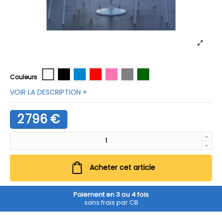
Blanc
Graphite
Bleu avio
Rouge
Rose antique
Gris
Vert
Couleurs
VOIR LA DESCRIPTION +
2 796 €
Acheter cet article
Paiement en 3 ou 4 fois
sans frais par CB