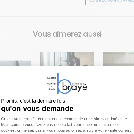
03.89.25.00.40
(APPEL
Vous aimerez aussi
RICA
EDRA
EDRA
 à
Chaise Ella
Tabouret
r SALT
Soshun