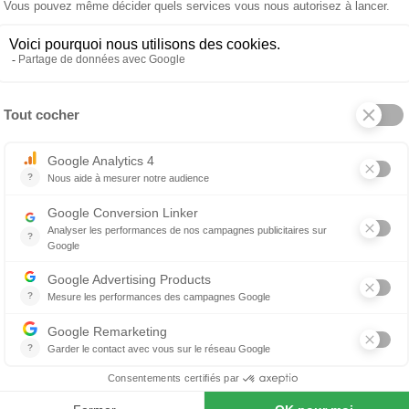
Table Egeo
 produit
À propos de EDRA
pturales conçue par Jacopo Foggini pour la marque Edra. D
teaux en verre avec des bords facettés et des pieds coniqu
les Egeo sont traitées avec un procedé particulier qui les r
insi échancré de manière unique. La pureté du verre reha
e le protagoniste de l'espace environnant. Le nom de la c
 la mer Égée.