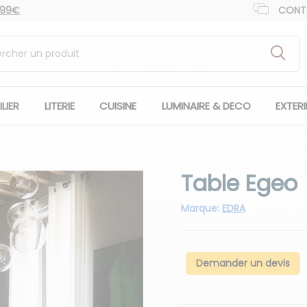
 99€
CONT
LIER
LITERIE
CUISINE
LUMINAIRE & DECO
EXTER
Table Egeo
Marque:
EDRA
Demander un devis