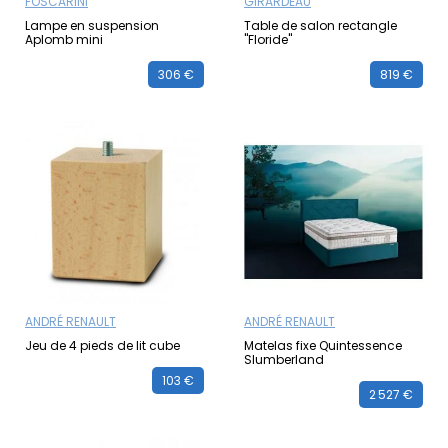
FOSCARINI
GIRARDEAU
Lampe en suspension
Table de salon rectangle
Aplomb mini
"Floride"
306 €
819 €
ANDRÉ RENAULT
ANDRÉ RENAULT
Jeu de 4 pieds de lit cube
Matelas fixe Quintessence
Slumberland
103 €
2 527 €