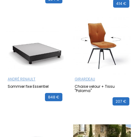
414 €
ANDRÉ RENAULT
GIRARDEAU
Sommier fixe Essentiel
Chaise velour + Tissu
"Paloma"
848 €
207 €