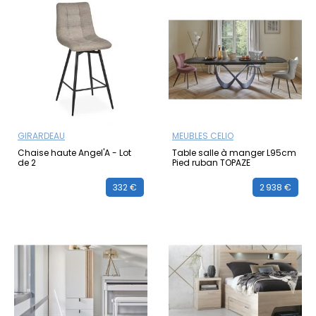
GIRARDEAU
MEUBLES CELIO
Chaise haute Angel'A - Lot
Table salle à manger L95cm
de 2
Pied ruban TOPAZE
332 €
2 938 €