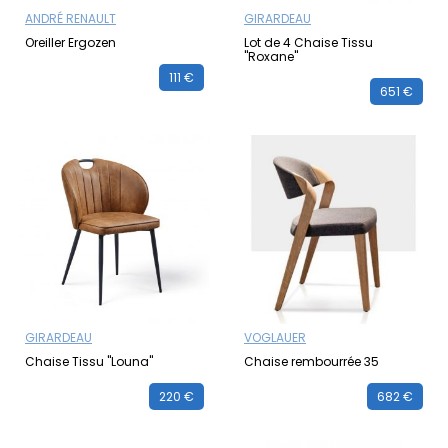
ANDRÉ RENAULT
GIRARDEAU
Oreiller Ergozen
Lot de 4 Chaise Tissu
"Roxane"
111 €
651 €
GIRARDEAU
VOGLAUER
Chaise Tissu "Louna"
Chaise rembourrée 35
220 €
682 €