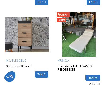
987 €
1 771 €
Promo !
-30%
MEUBLES CELIO
MUSOLA
Semainier 3 tiroirs
Bain de soleil NAO AVEC
REPOSE TETE
744 €
1 528 €
2 183 €