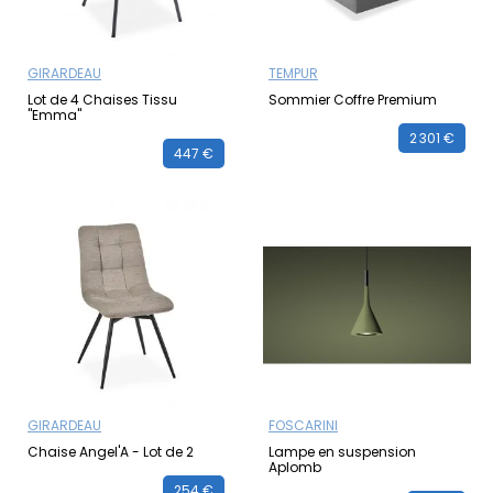
GIRARDEAU
TEMPUR
Lot de 4 Chaises Tissu
Sommier Coffre Premium
"Emma"
2 301 €
447 €
GIRARDEAU
FOSCARINI
Chaise Angel'A - Lot de 2
Lampe en suspension
Aplomb
254 €